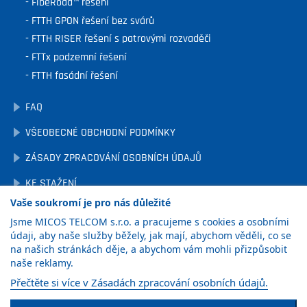
FibeRoad™ řešení
FTTH GPON řešení bez svárů
FTTH RISER řešení s patrovými rozvaděči
FTTx podzemní řešení
FTTH fasádní řešení
FAQ
VŠEOBECNÉ OBCHODNÍ PODMÍNKY
ZÁSADY ZPRACOVÁNÍ OSOBNÍCH ÚDAJŮ
KE STAŽENÍ
Vaše soukromí je pro nás důležité
OCHRANA OZNAMOVATELŮ
Jsme MICOS TELCOM s.r.o. a pracujeme s cookies a osobními
NASTAVENÍ COOKIES
údaji, aby naše služby běžely, jak mají, abychom věděli, co se
na našich stránkách děje, a abychom vám mohli přizpůsobit
naše reklamy.
ZÍSKAT
Přečtěte si více v Zásadách zpracování osobních údajů.
KATALOG