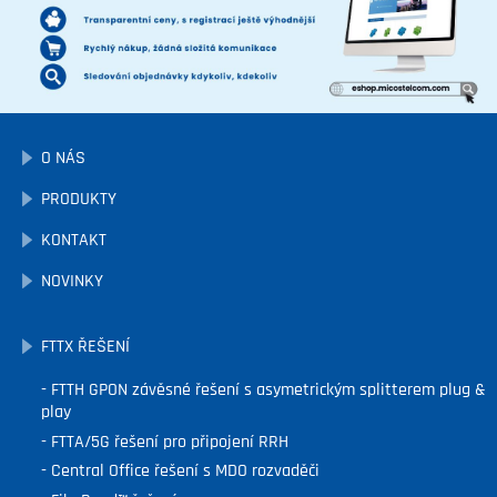
O NÁS
PRODUKTY
KONTAKT
NOVINKY
FTTX ŘEŠENÍ
FTTH GPON závěsné řešení s asymetrickým splitterem plug &
play
FTTA/5G řešení pro připojení RRH
Central Office řešení s MDO rozvaděči