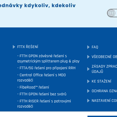
FTTX ŘEŠENÍ
FAQ
FTTH GPON závěsné řešení s
VŠEOBECNÉ O
asymetrickým splitterem plug & play
ZÁSADY ZPRAC
FTTA/5G řešení pro připojení RRH
ÚDAJŮ
Central Office řešení s MDO
rozvaděči
KE STAŽENÍ
FibeRoad™ řešení
OCHRANA OZN
FTTH GPON řešení bez svárů
NASTAVENÍ CO
FTTH RISER řešení s patrovými
rozvaděči
FTTx podzemní řešení