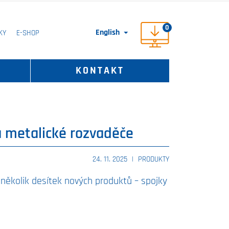
0
English
KY
E-SHOP

KONTAKT
a metalické rozvaděče
24. 11. 2025
|
PRODUKTY
 několik desítek nových produktů – spojky