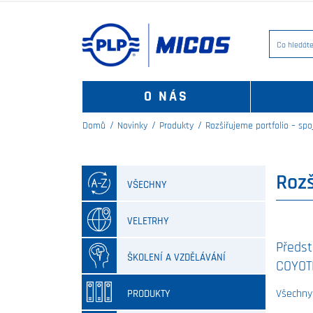
O NÁS
Domů
Novinky
Produkty
Rozšiřujeme portfolio – sp
Rozš
VŠECHNY
VELETRHY
Předst
ŠKOLENÍ A VZDĚLÁVÁNÍ
COYOTE
Všechny
PRODUKTY