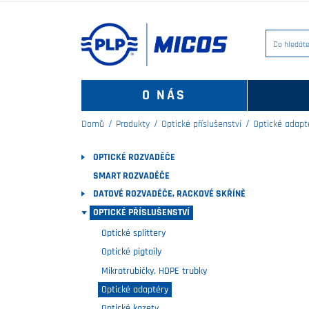
O NÁS
Domů
Produkty
Optické příslušenství
Optické adapt
OPTICKÉ ROZVADĚČE
SMART ROZVADĚČE
DATOVÉ ROZVADĚČE, RACKOVÉ SKŘÍNĚ
OPTICKÉ PŘÍSLUŠENSTVÍ
Optické splittery
Optické pigtaily
Mikrotrubičky, HDPE trubky
Optické adaptéry
Optické kazety