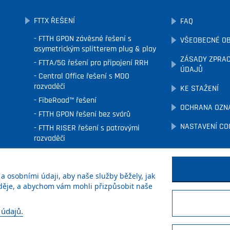
FTTX ŘEŠENÍ
FAQ
FTTH GPON závěsné řešení s
VŠEOBECNÉ O
asymetrickým splitterem plug & play
ZÁSADY ZPRAC
FTTA/5G řešení pro připojení RRH
ÚDAJŮ
Central Office řešení s MDO
rozvaděči
KE STAŽENÍ
FibeRoad™ řešení
OCHRANA OZN
FTTH GPON řešení bez svárů
NASTAVENÍ CO
FTTH RISER řešení s patrovými
rozvaděči
FTTx podzemní řešení
FTTH fasádní řešení
 osobními údaji, aby naše služby běžely, jak
 děje, a abychom vám mohli přizpůsobit naše
 údajů.