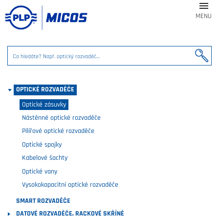

MENU
OPTICKÉ ROZVADĚČE
Optické zásuvky
Nástěnné optické rozvaděče
Pilířové optické rozvaděče
Optické spojky
Kabelové šachty
Optické vany
Vysokokapacitní optické rozvaděče
SMART ROZVADĚČE
DATOVÉ ROZVADĚČE, RACKOVÉ SKŘÍNĚ