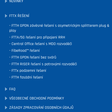
NOVINKY
FTTX ŘEŠENÍ
FTTH GPON závěsné řešení s asymetrickým splitterem plug &
play
FTTA/5G řešení pro připojení RRH
Central Office řešení s MDO rozvaděči
FibeRoad™ řešení
FTTH GPON řešení bez svárů
FTTH RISER řešení s patrovými rozvaděči
FTTx podzemní řešení
FTTH fasádní řešení
FAQ
VŠEOBECNÉ OBCHODNÍ PODMÍNKY
ZÁSADY ZPRACOVÁNÍ OSOBNÍCH ÚDAJŮ