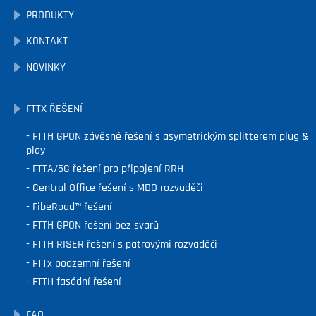
PRODUKTY
KONTAKT
NOVINKY
FTTX ŘEŠENÍ
FTTH GPON závěsné řešení s asymetrickým splitterem plug &
play
FTTA/5G řešení pro připojení RRH
Central Office řešení s MDO rozvaděči
FibeRoad™ řešení
FTTH GPON řešení bez svárů
FTTH RISER řešení s patrovými rozvaděči
FTTx podzemní řešení
FTTH fasádní řešení
FAQ