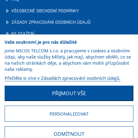
VŠEOBECNÉ OBCHODNÍ PODMÍNKY
ZÁSADY ZPRACOVÁNÍ OSOBNÍCH ÚDAJŮ
KE STAŽENÍ
Vaše soukromí je pro nás důležité
OCHRANA OZNAMOVATELŮ
Jsme MICOS TELCOM s.r.o. a pracujeme s cookies a osobními
NASTAVENÍ COOKIES
údaji, aby naše služby běžely, jak mají, abychom věděli, co se
na našich stránkách děje, a abychom vám mohli přizpůsobit
naše reklamy.
ZÍSKAT
Přečtěte si více v Zásadách zpracování osobních údajů.
KATALOG
PŘIJMOUT VŠE
Facebook
LinkedIn
YouTube
PERSONALIZOVAT
© MICOS TELCOM s.r.o., 2026
ODMÍTNOUT