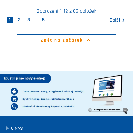
Zobrazení 1–12 z 66 položek
1
2
3
…
6
Další


Zpět na začátek
O NÁS