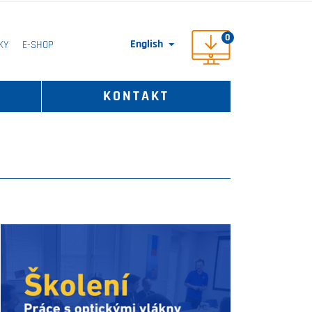
0
English
KY
E-SHOP

KONTAKT