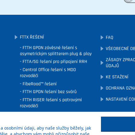
FTTX ŘEŠENÍ
FAQ
FTTH GPON závěsné řešení s
VŠEOBECNÉ O
asymetrickým splitterem plug & play
ZÁSADY ZPRAC
FTTA/5G řešení pro připojení RRH
ÚDAJŮ
Central Office řešení s MDO
rozvaděči
KE STAŽENÍ
FibeRoad™ řešení
OCHRANA OZN
FTTH GPON řešení bez svárů
NASTAVENÍ CO
FTTH RISER řešení s patrovými
rozvaděči
FTTx podzemní řešení
FTTH fasádní řešení
 osobními údaji, aby naše služby běžely, jak
 děje, a abychom vám mohli přizpůsobit naše