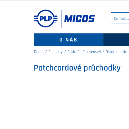
O NÁS
Domů
Produkty
Optické příslušenství
Ostatní optick
Patchcordové průchodky