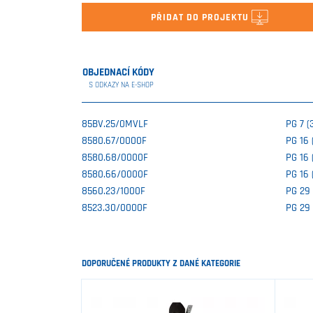
PŘIDAT DO PROJEKTU
OBJEDNACÍ KÓDY
S ODKAZY NA E-SHOP
85BV.25/0MVLF
PG 7 (
8580.67/0000F
PG 16
8580.68/0000F
PG 16
8580.66/0000F
PG 16
8560.23/1000F
PG 29
8523.30/0000F
PG 29
DOPORUČENÉ PRODUKTY Z DANÉ KATEGORIE