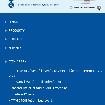
O NÁS
PRODUKTY
KONTAKT
NOVINKY
FTTX ŘEŠENÍ
FTTH GPON závěsné řešení s asymetrickým splitterem plug &
play
FTTA/5G řešení pro připojení RRH
Central Office řešení s MDO rozvaděči
FibeRoad™ řešení
FTTH GPON řešení bez svárů