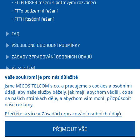
FTTH RISER řešení s patrovými rozvaděči
FTTx podzemní řešení
FTTH fasádní řešení
FAQ
VŠEOBECNÉ OBCHODNÍ PODMÍNKY
ZÁSADY ZPRACOVÁNÍ OSOBNÍCH ÚDAJŮ
KE STAŽENÍ
Vaše soukromí je pro nás důležité
OCHRANA OZNAMOVATELŮ
Jsme MICOS TELCOM s.r.o. a pracujeme s cookies a osobními
NASTAVENÍ COOKIES
údaji, aby naše služby běžely, jak mají, abychom věděli, co se
na našich stránkách děje, a abychom vám mohli přizpůsobit
naše reklamy.
ZÍSKAT
Přečtěte si více v Zásadách zpracování osobních údajů.
KATALOG
PŘIJMOUT VŠE