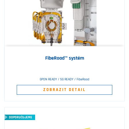
FibeRoad™ systém
GPON READY / 5G READY / FibeRoad
ZOBRAZIT DETAIL
DOPORUČUJEME