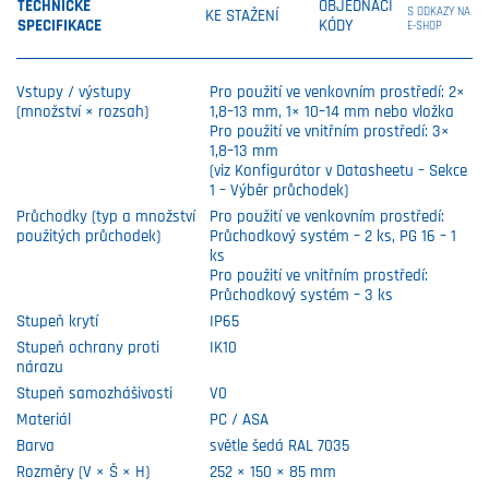
TECHNICKÉ
OBJEDNACÍ
S ODKAZY NA
KE STAŽENÍ
SPECIFIKACE
KÓDY
E-SHOP
Vstupy / výstupy
Pro použití ve venkovním prostředí: 2×
(množství × rozsah)
1,8–13 mm, 1× 10–14 mm nebo vložka
Pro použití ve vnitřním prostředí: 3×
1,8–13 mm
(viz Konfigurátor v Datasheetu – Sekce
1 – Výběr průchodek)
Průchodky (typ a množství
Pro použití ve venkovním prostředí:
použitých průchodek)
Průchodkový systém – 2 ks, PG 16 – 1
ks
Pro použití ve vnitřním prostředí:
Průchodkový systém – 3 ks
Stupeň krytí
IP65
Stupeň ochrany proti
IK10
nárazu
Stupeň samozhášivosti
V0
Materiál
PC / ASA
Barva
světle šedá RAL 7035
Rozměry (V × Š × H)
252 × 150 × 85 mm