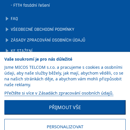
FTTH fasádní řešení
FAQ
VŠEOBECNÉ OBCHODNÍ PODMÍNKY
ZÁSADY ZPRACOVÁNÍ OSOBNÍCH ÚDAJŮ
KE STAŽENÍ
Vaše soukromí je pro nás důležité
OCHRANA OZNAMOVATELŮ
Jsme MICOS TELCOM s.r.o. a pracujeme s cookies a osobními
NASTAVENÍ COOKIES
údaji, aby naše služby běžely, jak mají, abychom věděli, co se
na našich stránkách děje, a abychom vám mohli přizpůsobit
naše reklamy.
ZÍSKAT
Přečtěte si více v Zásadách zpracování osobních údajů.
KATALOG
PŘIJMOUT VŠE
Facebook
LinkedIn
YouTube
PERSONALIZOVAT