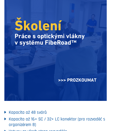
Kapacita až 48 svárů
Kapacita až 16× SC / 32× LC konektor (pro rozvaděč s
organizérem B)