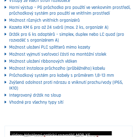
Vstupy ze všech stran rozvaděče
Horní výstup – PG průchodka pro použití ve venkovním prostředí,
průchodkový systém pro použití ve vnitřním prostředí
Možnost různých vnitřních organizérů
Kazeta KM 6 pro až 24 svárů (max. 2 ks, organizér A)
Držák pro 6 ks adaptérů – simplex, duplex nebo LC quad (pro
rozvaděč s organizérem A)
Možnost uložení PLC splitterů mimo kazety
Možnost vyjmutí svařovací části na montážní stolek
Možnost uložení ribbonových vláken
Možnost instalace průchozího (průběžného) kabelu
Průchodkový systém pro kabely s průměrem 1,8–13 mm
Zvýšená odolnost proti nárazu a vniknutí prachu/vody (IP65,
IK10)
Integrovaný držák na sloup
Vhodné pro všechny typy sítí
Video: Nástěnný optický rozvaděč MDB XS