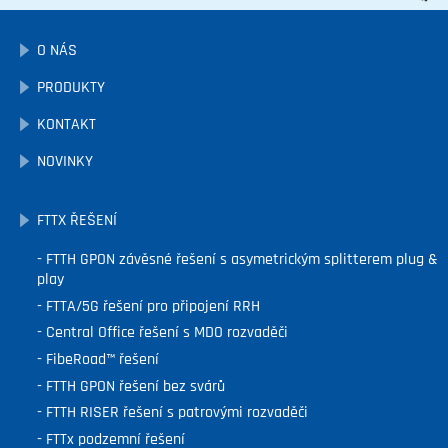
O NÁS
PRODUKTY
KONTAKT
NOVINKY
FTTX ŘEŠENÍ
FTTH GPON závěsné řešení s asymetrickým splitterem plug &
play
FTTA/5G řešení pro připojení RRH
Central Office řešení s MDO rozvaděči
FibeRoad™ řešení
FTTH GPON řešení bez svárů
FTTH RISER řešení s patrovými rozvaděči
FTTx podzemní řešení