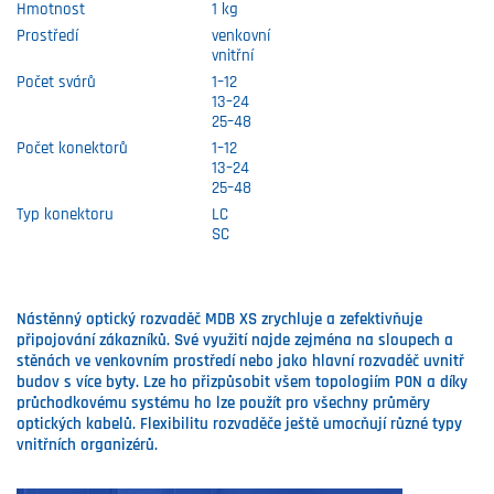
Hmotnost
1 kg
Prostředí
venkovní
vnitřní
Počet svárů
1–12
13–24
25–48
Počet konektorů
1–12
13–24
25–48
Typ konektoru
LC
SC
Nástěnný optický rozvaděč MDB XS zrychluje a zefektivňuje
připojování zákazníků. Své využití najde zejména na sloupech a
stěnách ve venkovním prostředí nebo jako hlavní rozvaděč uvnitř
budov s více byty. Lze ho přizpůsobit všem topologiím PON a díky
průchodkovému systému ho lze použít pro všechny průměry
optických kabelů. Flexibilitu rozvaděče ještě umocňují různé typy
vnitřních organizérů.