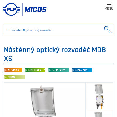

MENU
Nástěnný optický rozvaděč MDB
XS
NOVINKA
GPON
READY
5G
READY
FibeRoad
SFMS